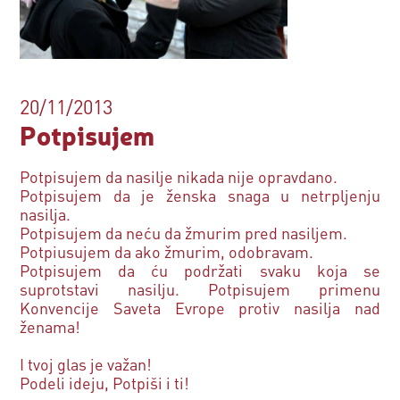
20/11/2013
Potpisujem
Potpisujem da nasilje nikada nije opravdano.
Potpisujem da je ženska snaga u netrpljenju
nasilja.
Potpisujem da neću da žmurim pred nasiljem.
Potpiusujem da ako žmurim, odobravam.
Potpisujem da ću podržati svaku koja se
suprotstavi nasilju. Potpisujem primenu
Konvencije Saveta Evrope protiv nasilja nad
ženama!
I tvoj glas je važan!
Podeli ideju, Potpiši i ti!