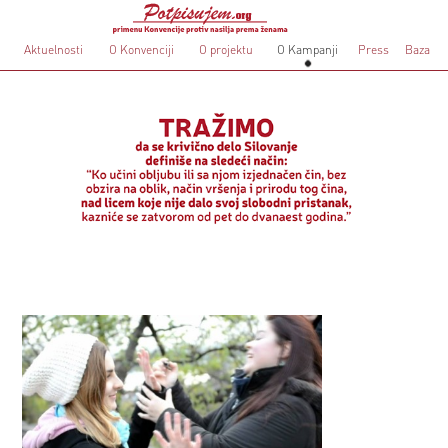
Aktuelnosti
O Konvenciji
O projektu
O Kampanji
Press
Baza