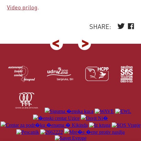
Video prilog
.
SHARE: