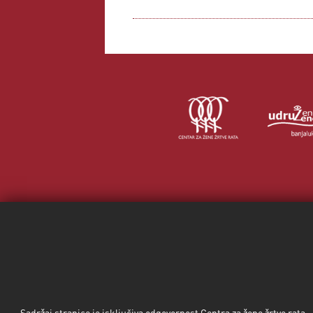
Sadržaj stranice je isključiva odgovornost Centra za žene žrtve rata 