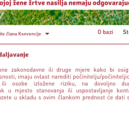
O bazi
St
te člana Konvencije
udaljavanje
bne zakonodavne ili druge mjere kako bi osigu
sti, imaju ovlast narediti počinitelju/počiniteljici
ili osobe izložene riziku, na dovoljno du
lazak u mjesto stanovanja ili uspostavljanje k
uzete u skladu s ovim člankom prednost će dati s