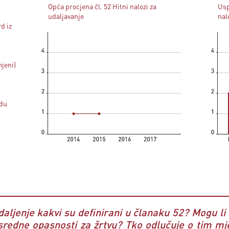
Opća procjena čl. 52 Hitni nalozi za
Usp
udaljavanje
nal
d iz
mjeni)
rdu
 udaljenje kakvi su definirani u članaku 52? Mogu li
sredne opasnosti za žrtvu? Tko odlučuje o tim m