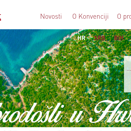
Novosti
O Konvenciji
O pr
HR
SRB
BIH