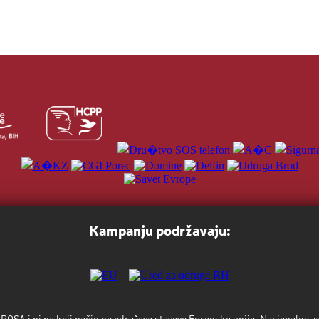
Kampanju podržavaju:
- ROSA i ni na koji način ne odražava stavove Europske unije, Nacionalne 