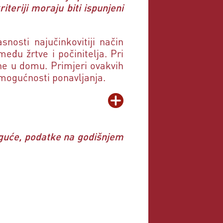
Ana Vasiljevic, SRB
iteriji moraju biti ispunjeni
""
Zlata Crljenko, SLO
nosti najučinkovitiji način
među žrtve i počinitelja. Pri
"Potpisujem"
ane u domu. Primjeri ovakvih
Ivan Ružić, HR
 mogućnosti ponavljanja.
"potpisujem"
Ana Filipović, HR
"Potpisujem"
Sonja Đuričić, HR
moguće, podatke na godišnjem
"Потпишувам"
Фросина Милковска, MK
"Potpisujem"
Jelena Zivanovic, SRB
"Potpisujem! Vrijeme je da se tome stane na
kraj."