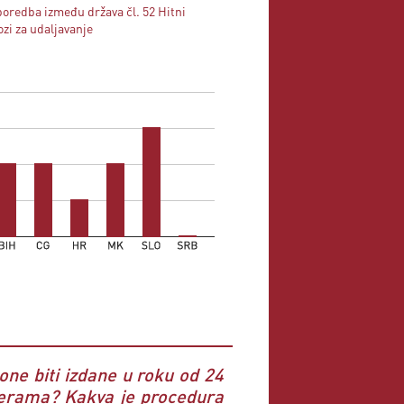
Saška Škrubej, SLO
oredba između država čl. 52 Hitni
ozi za udaljavanje
"Потпишувам"
vlatko kramarski, MK
"Potpisujem"
AS Centar, SRB
"Potpisujem"
Merima Cipranić, HR
"Podpišem"
Neža Zelenc, SLO
"."
marjeta novak, SLO
"Potpisujem"
Ivan Medarić, HR
 one biti izdane u roku od 24
jerama? Kakva je procedura
"Potpisujem."