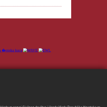
Nataša Hlača-Mladenić, HR
"potpisujem"
Rada Karanac, SRB
"Potpisujem!"
Matea Radovan, HR
"Potpisujem."
Jelena Buvač, SRB
"Potpisujem"
jadranka beljan-balaban , SRB
"ne pustite se!"
marja štromajer, SLO
"potpisujem"
Aleksandra Uskokovic, SRB
"Potpisujem!"
Mirela Pindjak, HR
zaklade za razvoj Civilnog društva i Ureda Vlade Republike Hrvatske za