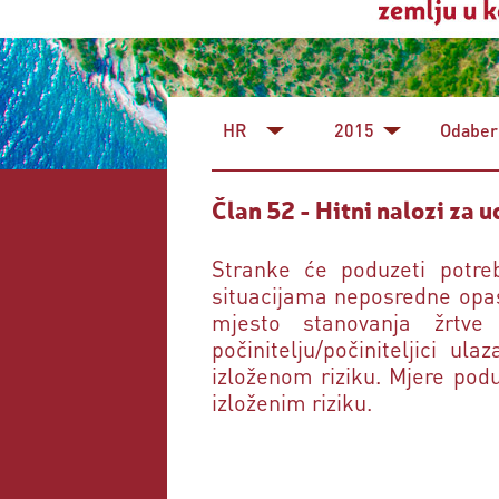
HR
2015
Odaberi
Član 52 - Hitni nalozi za 
Stranke će poduzeti potre
situacijama neposredne opasno
mjesto stanovanja žrtve 
počinitelju/počiniteljici u
izloženom riziku. Mjere pod
izloženim riziku.