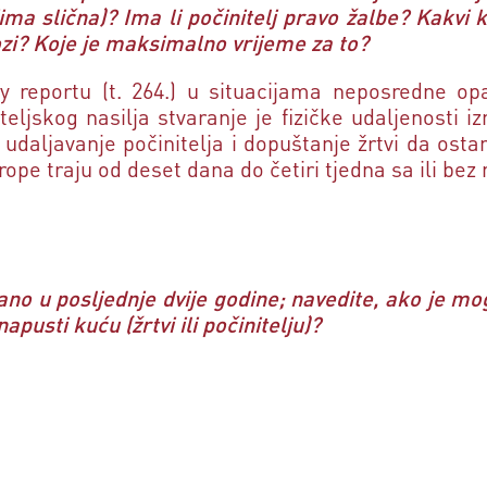
ima slična)? Ima li počinitelj pravo žalbe? Kakvi kr
lozi? Koje je maksimalno vrijeme za to?
 reportu (t. 264.) u situacijama neposredne opas
teljskog nasilja stvaranje je fizičke udaljenosti iz
udaljavanje počinitelja i dopuštanje žrtvi da ost
ope traju od deset dana do četiri tjedna sa ili bez
zdano u posljednje dvije godine; navedite, ako je 
pusti kuću (žrtvi ili počinitelju)?