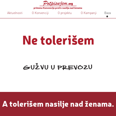
Aktuelnosti
O Konvenciji
O projektu
O Kampanji
Baza
A tolerišem nasilje nad ženama.