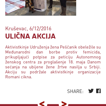
Kruševac, 6/12/2016
ULIČNA AKCIJA
Aktivistkinje Udruženja žena Peščanik obeležile su
Međunarodni dan borbe protiv femicida,
prikupljajući potpise za peticiju Autonomnog
ženskog centra za proglašenje 18. maja Danom
sećanja na ubijene žene žrtve nasilja u Srbiji.
Akciju su podržale aktivistkinje organizacije
Romani cikna.
SHARE: