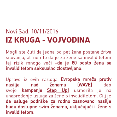
Novi Sad, 10/11/2016
IZ KRUGA - VOJVODINA
Mogli ste čuti da jedna od pet žena postane žrtva
silovanja, ali ne i to da je za žene sa invaliditetom
taj rizik mnogo veći –
da je 80 odsto žena sa
invaliditetom seksualno zlostavljano
.
Upravo iz ovih razloga
Evropska mreža protiv
nasilja nad ženama (WAVE)
deo
svoje
kampanje
Step Up!
usmerila je na
unapređenje usluga za žene s invaliditetom. Cilj je
da usluge podrške za rodno zasnovano nasilje
budu dostupne svim ženama, uključujući i žene s
invaliditetom
.