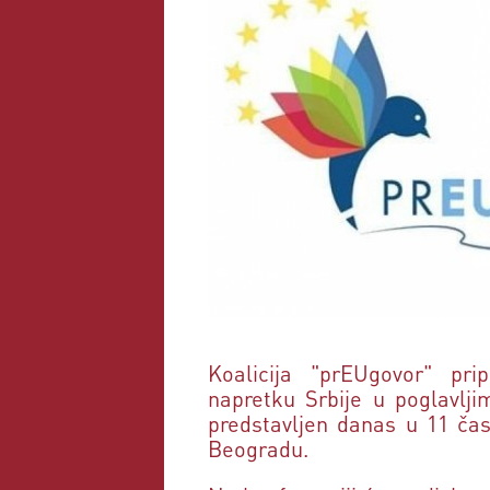
Koalicija
"prEUgovor
" pri
napretku Srbije u poglavljim
predstavljen danas u 11 ča
Beogradu.