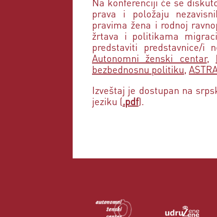
Na konferenciji će se diskuto
prava i položaju nezavisnih
pravima žena i rodnoj ravnop
žrtava i politikama migraci
predstaviti predstavnice/i n
Autonomni ženski centar
,
bezbednosnu politiku
,
ASTR
Izveštaj je dostupan na srp
jeziku (
.pdf
).