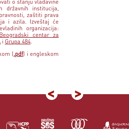
vati o stanju vladavine
 državnih institucija,
ravnosti, zaštiti prava
ja i azila. Izveštaj će
evladinih organizacija:
Beogradski centar za
A
i
Grupa 484
.
skom (
.pdf
) i engleskom