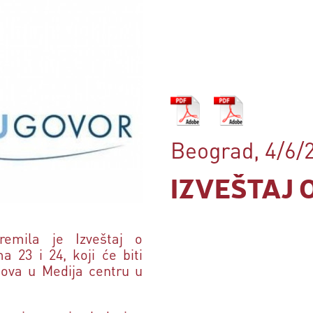
Beograd, 4/6/
IZVEŠTAJ 
premila je Izveštaj o
a 23 i 24, koji će biti
sova u Medija centru u