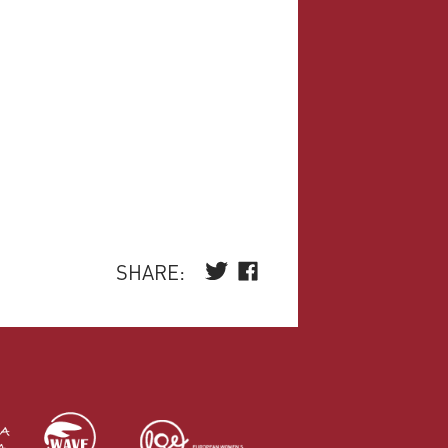
Kristina Gotvald, HR
"Nasilje nad ženskami je nedopustno."
Sonja Colja, SLO
""
Justina Molan, SLO
"Nasilnicima je mesto u zatvoru..... oduzeti
im svu imovinu..."
Bisera Zlatanović, SRB
"Potpisujem"
SHARE:
Marija , SRB
"Protiv nasilja!"
Tihana Čavlović, HR
"Potpisujem"
Ivana Marić, HR
"Potpisujem"