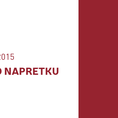
"Potpisujem"
Marina Grubišić, HR
"Potpisujem"
Sanda Mucić, HR
"Potpisujem"
Marijana Tufegdzic, SRB
"Podpišem konvencijo proti nasilju nad
2015
ženskami. Stop nasilju v družinah!"
Jure Vrhovnik, SLO
O NAPRETKU
"Potpisujem!!!!"
Monika Vlasic Dropulja, HR
"Potpisujem!"
Ivana Jovanovic, SRB
"Potpisujem"
Ivan Stojiljkovic, SRB
"Potpisujem"