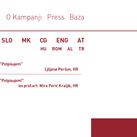
O Kampanji
Press
Baza
SLO
MK
CG
ENG
AT
HU
ROM
AL
TR
"Potpisujem"
"Potpisujem"
Ljiljana Peršun, HR
Ljiljana Peršun, HR
"Potpisujem!"
"Potpisujem!"
izv.prof.art. Mira Perić Kraljik, HR
izv.prof.art. Mira Perić Kraljik, HR
"Podpišem"
Bernarda Dodic, SLO
"Podpišem stop nasilju nad zenskami!!!"
sanja, SLO