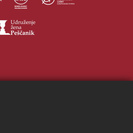
Ana Radic, SRB
"Ich Unterstütze"
Brand, AT
"Potpisujem!"
Anamaria Kolonić, HR
"Potpisujem"
Tatjana Popovic, SRB
"Ljubav, a ne rat <3"
Ines Bučela, HR
"Potpisujem"
Vesna Blizanac, SRB
"potpisujem"
Jelena Jašaragić, SRB
"Potpisujem"
Hrvoje Žilić, HR